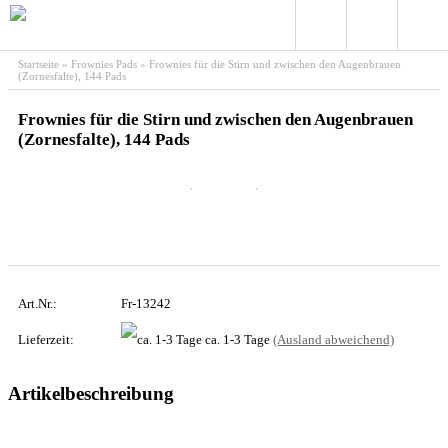
Startseite
»
Frownies Pads
»
Frownies für die Stirn und zwischen den Augenbrauen
(Zornesfalte), 144 Pads
Frownies für die Stirn und zwischen den Augenbrauen
(Zornesfalte), 144 Pads
Art.Nr.:
Fr-13242
Lieferzeit:
ca. 1-3 Tage
(Ausland abweichend)
Artikelbeschreibung